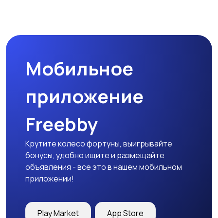
Магазины
Маркетинг и реклама
Мобильное
Медицина
Начало карьеры
приложение
Freebby
Образование и наука
Офисный персонал
Крутите колесо фортуны, выигрывайте
бонусы, удобно ищите и размещайте
объявления - все это в нашем мобильном
приложении!
Перевозки, склад,
Продажи
закупки
Play Market
App Store