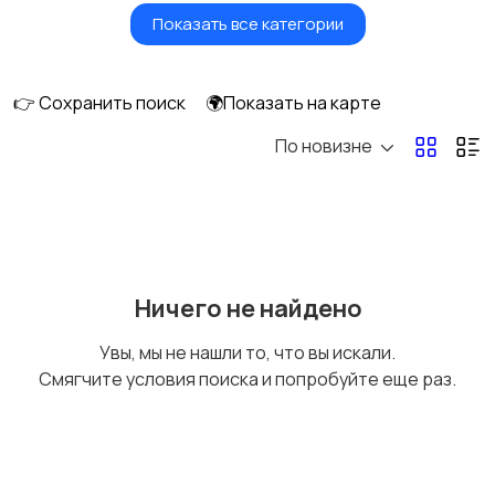
Показать все категории
Бытовые услуги и
Высший менеджмент
клининг
👉 Сохранить поиск
🌍Показать на карте
По новизне
Госслужба
Добыча сырья,
энергетика
Домашний персонал
Издательства и СМИ
Ничего не найдено
Увы, мы не нашли то, что вы искали.
Смягчите условия поиска и попробуйте еще раз.
Информационные
Искусство и
технологии
развлечения