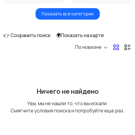
Показать все категории
Земельные участки
Аренда квартиры
длительно
👉 Сохранить поиск
🌍Показать на карте
По новизне
Аренда комнаты
Аренда дома
длительно
длительно
Аренда квартиры
Аренда комнаты
Ничего не найдено
посуточно
посуточно
Увы, мы не нашли то, что вы искали.
Смягчите условия поиска и попробуйте еще раз.
Аренда дома
Коммерческая
посуточно
недвижимость