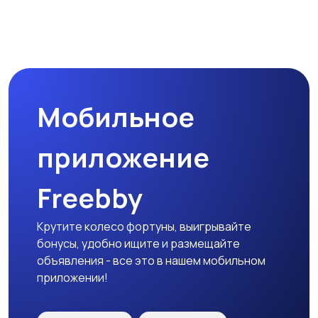
Прочие строения
Продажа квартиры
Мобильное
Гаражи и
машиноместа
приложение
Freebby
Крутите колесо фортуны, выигрывайте
бонусы, удобно ищите и размещайте
объявления - все это в нашем мобильном
приложении!