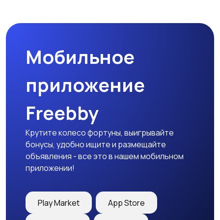
Пиджаки и костюмы
Платья и юбки
Мобильное
Трикотаж
Спортивная одежда
приложение
Freebby
Футболки и топы
Штаны и шорты
Крутите колесо фортуны, выигрывайте
бонусы, удобно ищите и размещайте
объявления - все это в нашем мобильном
приложении!
Другая женская
одежда
Play Market
App Store