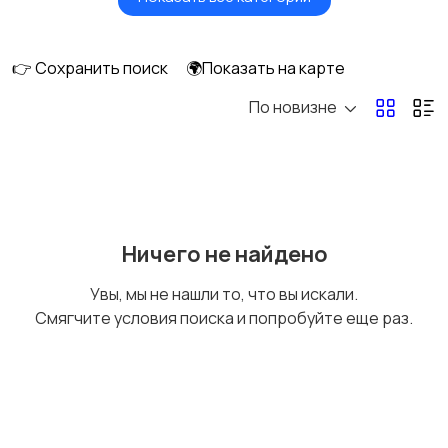
Будущим мамам
Верхняя одежда
👉 Сохранить поиск
🌍Показать на карте
По новизне
Головные уборы
Домашняя одежда
Комбинезоны
Купальники
Ничего не найдено
Увы, мы не нашли то, что вы искали.
Смягчите условия поиска и попробуйте еще раз.
Нижнее белье
Обувь