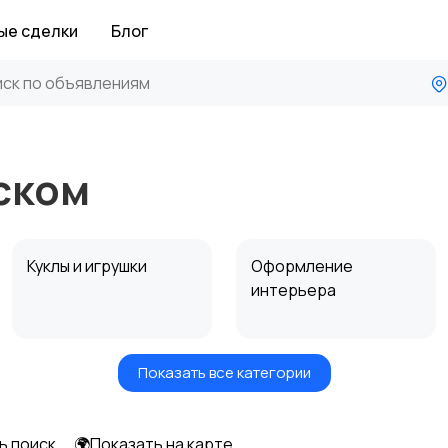
ые сделки
Блог
ском
Куклы и игрушки
Оформление
интерьера
Показать все категории
Другое
ь поиск
🌍Показать на карте