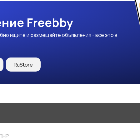
ние Freebby
бно ищите и размещайте объявления - все это в
RuStore
 ЛНР