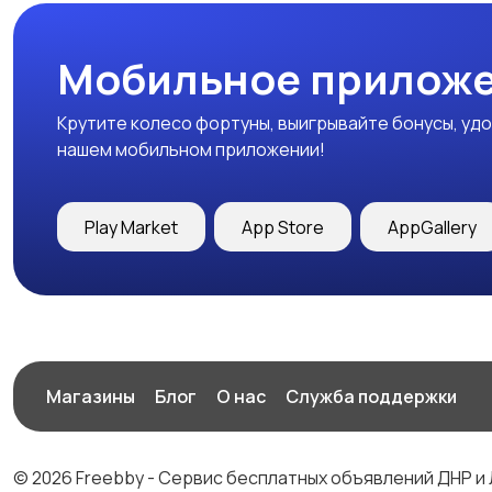
Мобильное приложе
Крутите колесо фортуны, выигрывайте бонусы, удо
нашем мобильном приложении!
Play Market
App Store
AppGallery
Магазины
Блог
О нас
Служба поддержки
© 2026 Freebby - Сервис бесплатных объявлений ДНР и