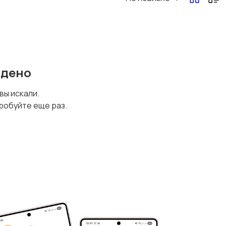
йдено
 вы искали.
робуйте еще раз.