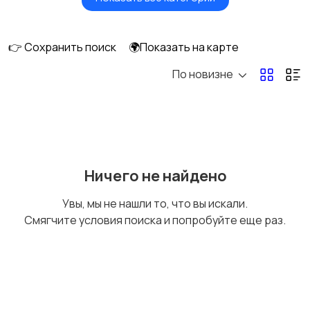
Сушилки для овощей
Грили, шашлычницы,
и фруктов
фритюры
👉 Сохранить поиск
🌍Показать на карте
По новизне
Хлебопечи
Чайники и термопоты
Соковыжималки
Мясорубки
Ничего не найдено
Увы, мы не нашли то, что вы искали.
Смягчите условия поиска и попробуйте еще раз.
Мультиварки и
Кухонные весы
скороварки