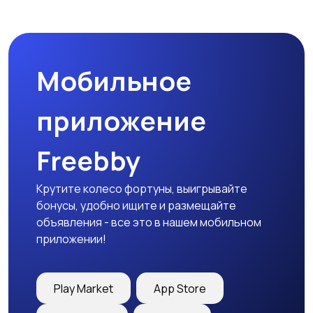
Микроволновые печи
Кофеварки и
кофемолки
Мобильное
Бутербродницы,
Кухонные комбайны,
сэндвичницы,
блендеры и миксеры
приложение
тостеры
Freebby
Крутите колесо фортуны, выигрывайте
бонусы, удобно ищите и размещайте
объявления - все это в нашем мобильном
приложении!
Play Market
App Store