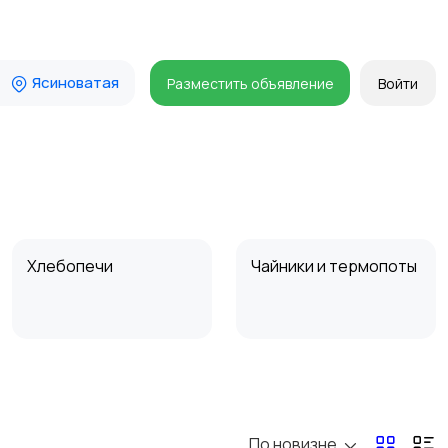
Ясиноватая
Разместить объявление
Войти
Хлебопечи
Чайники и термопоты
Микроволновые печи
Кофеварки и
кофемолки
По новизне