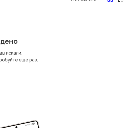
йдено
 вы искали.
робуйте еще раз.