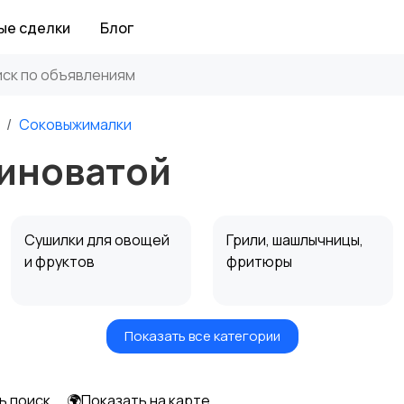
ые сделки
Блог
Соковыжималки
иноватой
Сушилки для овощей
Грили, шашлычницы,
и фруктов
фритюры
Показать все категории
Мультиварки и
Кухонные весы
скороварки
ь поиск
🌍Показать на карте