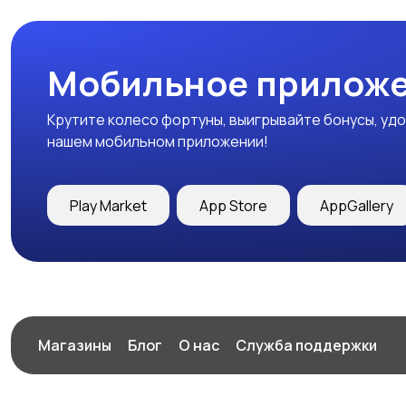
Мобильное приложе
Крутите колесо фортуны, выигрывайте бонусы, удо
нашем мобильном приложении!
Play Market
App Store
AppGallery
Магазины
Блог
О нас
Служба поддержки