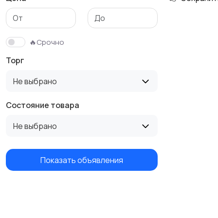
Бутербродницы,
Кухонные комбайны,
сэндвичницы,
блендеры и миксеры
🔥Срочно
тостеры
Торг
Не выбрано
Состояние товара
Не выбрано
Показать объявления