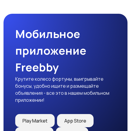
Спецодежда
Спортивная одежда
Мобильное
Футболки и поло
Штаны и шорты
приложение
Freebby
Другое
Крутите колесо фортуны, выигрывайте
бонусы, удобно ищите и размещайте
объявления - все это в нашем мобильном
приложении!
Play Market
App Store