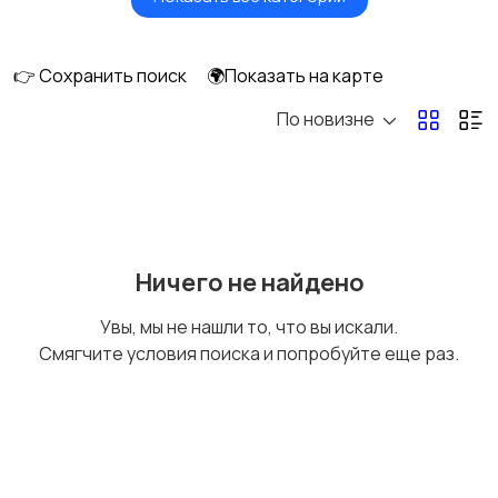
Головные уборы
Домашняя одежда
👉 Сохранить поиск
🌍Показать на карте
По новизне
Комбинезоны
Нижнее белье
Обувь
Пиджаки и костюмы
Ничего не найдено
Увы, мы не нашли то, что вы искали.
Смягчите условия поиска и попробуйте еще раз.
Рубашки
Свитеры и толстовки