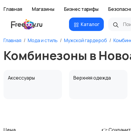
Главная
Магазины
Бизнес тарифы
Безопасн
Каталог
Главная
Мода и стиль
Мужской гардероб
Комбин
Комбинезоны в Ново
Аксессуары
Верхняя одежда
Обувь
Пиджаки и костюмы
Цена
👉 Сохранит