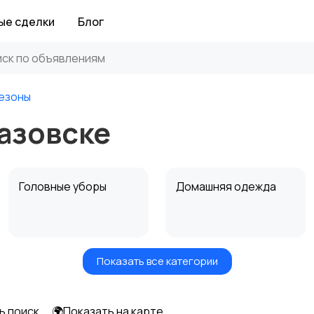
ые сделки
Блог
езоны
азовске
Головные уборы
Домашняя одежда
Показать все категории
Рубашки
Свитеры и толстовки
ь поиск
🌍Показать на карте