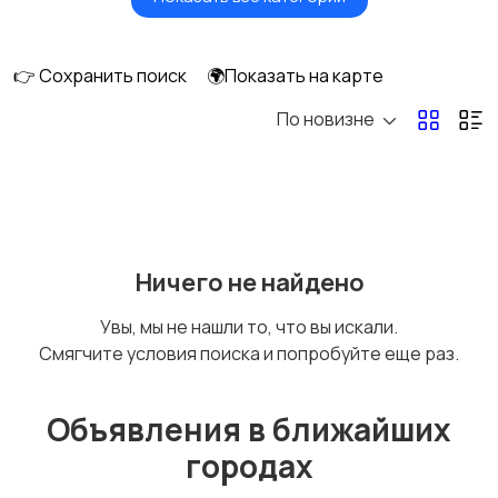
Будущим мамам
Верхняя одежда
👉 Сохранить поиск
🌍Показать на карте
По новизне
Головные уборы
Домашняя одежда
Комбинезоны
Купальники
Ничего не найдено
Увы, мы не нашли то, что вы искали.
Смягчите условия поиска и попробуйте еще раз.
Нижнее белье
Обувь
Объявления в ближайших
городах