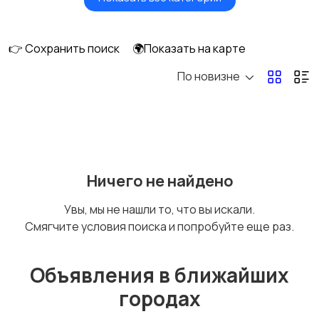
Будущим мамам
Верхняя одежда
👉 Сохранить поиск
🌍Показать на карте
По новизне
Головные уборы
Домашняя одежда
Комбинезоны
Купальники
Ничего не найдено
Увы, мы не нашли то, что вы искали.
Смягчите условия поиска и попробуйте еще раз.
Нижнее белье
Обувь
Объявления в ближайших
городах