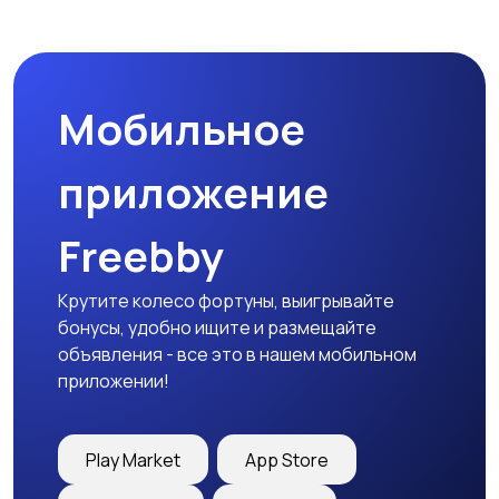
Пиджаки и костюмы
Платья и юбки
Мобильное
Трикотаж
Спортивная одежда
приложение
Freebby
Футболки и топы
Штаны и шорты
Крутите колесо фортуны, выигрывайте
бонусы, удобно ищите и размещайте
объявления - все это в нашем мобильном
приложении!
Другая женская
одежда
Play Market
App Store