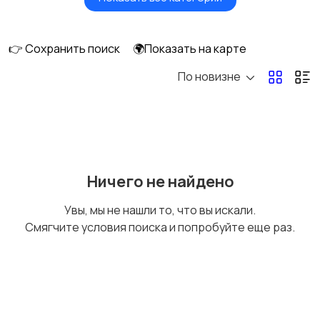
Будущим мамам
Верхняя одежда
👉 Сохранить поиск
🌍Показать на карте
По новизне
Головные уборы
Домашняя одежда
Комбинезоны
Купальники
Ничего не найдено
Увы, мы не нашли то, что вы искали.
Смягчите условия поиска и попробуйте еще раз.
Нижнее белье
Обувь