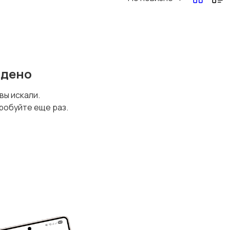
Другая женская
одежда
йдено
 вы искали.
робуйте еще раз.