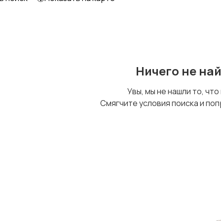
Футболки и топы
Штаны и шорты
Ничего не на
Увы, мы не нашли то, что
Смягчите условия поиска и поп