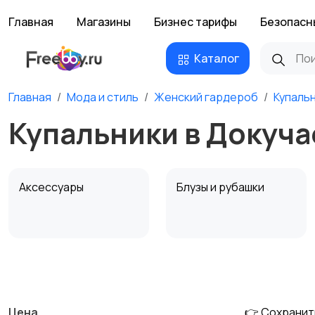
Главная
Магазины
Бизнес тарифы
Безопасн
Каталог
Главная
Мода и стиль
Женский гардероб
Купаль
Купальники в Докуча
Аксессуары
Блузы и рубашки
Комбинезоны
Купальники
Цена
👉 Сохранит