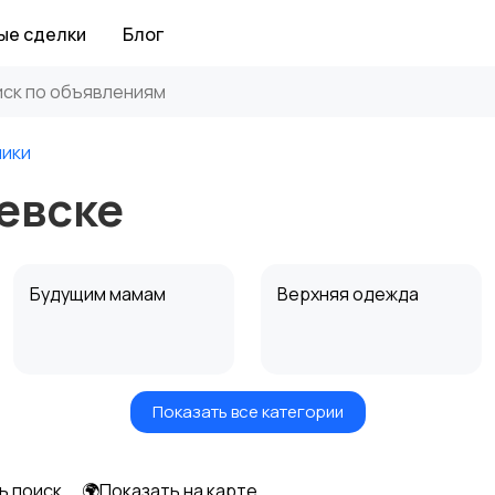
ые сделки
Блог
ники
евске
Будущим мамам
Верхняя одежда
Показать все категории
Нижнее белье
Обувь
ь поиск
🌍Показать на карте