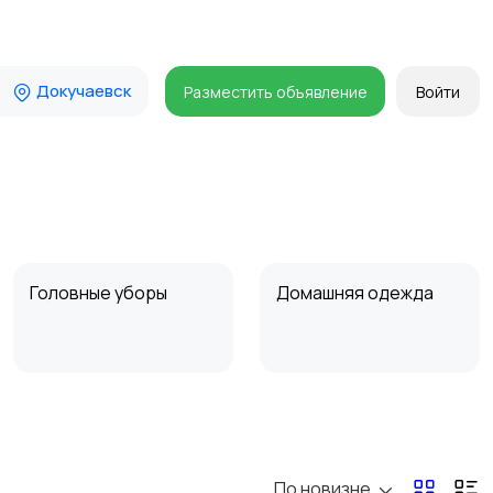
Докучаевск
Разместить объявление
Войти
Головные уборы
Домашняя одежда
Пиджаки и костюмы
Платья и юбки
По новизне