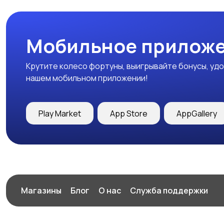
Мобильное приложе
Крутите колесо фортуны, выигрывайте бонусы, удо
нашем мобильном приложении!
Play Market
App Store
AppGallery
Магазины
Блог
О нас
Служба поддержки