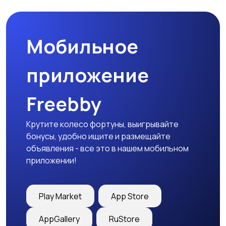
Мобильное
Гаражи и
машиноместа
приложение
Freebby
Крутите колесо фортуны, выигрывайте
бонусы, удобно ищите и размещайте
объявления - все это в нашем мобильном
приложении!
Play Market
App Store
AppGallery
RuStore