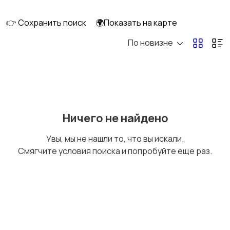
длительно
👉 Сохранить поиск
🌍Показать на карте
По новизне
Аренда комнаты
Аренда дома
длительно
длительно
Аренда квартиры
Аренда комнаты
Ничего не найдено
посуточно
посуточно
Увы, мы не нашли то, что вы искали.
Смягчите условия поиска и попробуйте еще раз.
Аренда дома
Коммерческая
посуточно
недвижимость
Прочие строения
Продажа квартиры
2