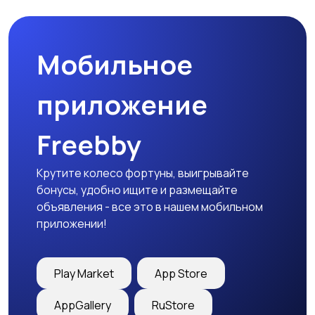
Мобильное
Гаражи и
машиноместа
приложение
Freebby
Крутите колесо фортуны, выигрывайте
бонусы, удобно ищите и размещайте
объявления - все это в нашем мобильном
приложении!
Play Market
App Store
AppGallery
RuStore