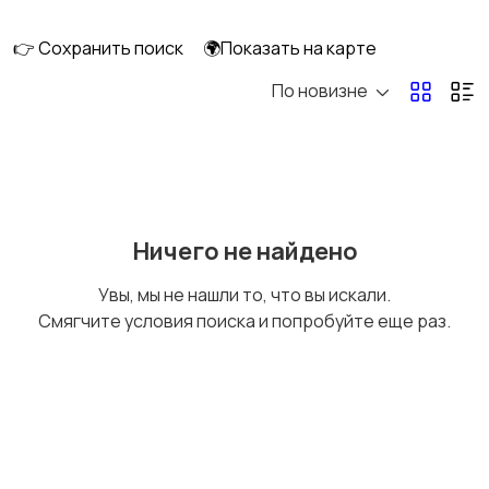
длительно
👉 Сохранить поиск
🌍Показать на карте
По новизне
Аренда комнаты
Аренда дома
длительно
длительно
Аренда квартиры
Аренда комнаты
Ничего не найдено
посуточно
посуточно
Увы, мы не нашли то, что вы искали.
Смягчите условия поиска и попробуйте еще раз.
Аренда дома
Коммерческая
посуточно
недвижимость
Прочие строения
Продажа квартиры