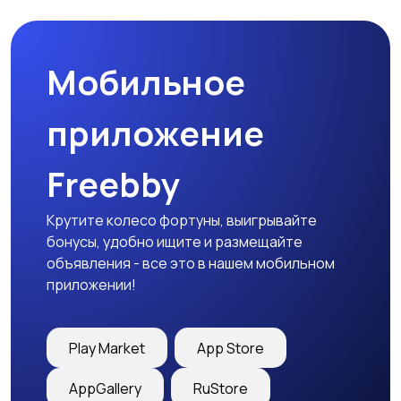
Мобильное
Гаражи и
машиноместа
приложение
Freebby
Крутите колесо фортуны, выигрывайте
бонусы, удобно ищите и размещайте
объявления - все это в нашем мобильном
приложении!
Play Market
App Store
AppGallery
RuStore