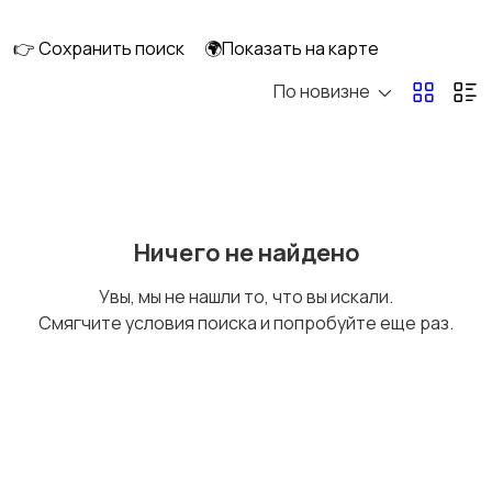
длительно
👉 Сохранить поиск
🌍Показать на карте
По новизне
Аренда комнаты
Аренда дома
длительно
длительно
Аренда квартиры
Аренда комнаты
Ничего не найдено
посуточно
посуточно
Увы, мы не нашли то, что вы искали.
Смягчите условия поиска и попробуйте еще раз.
Аренда дома
Коммерческая
посуточно
недвижимость
Прочие строения
Продажа квартиры