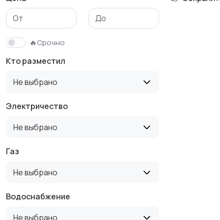
Гаражи и
машиноместа
🔥Срочно
Кто разместил
Не выбрано
Электричество
Не выбрано
Газ
Не выбрано
Водоснабжение
Не выбрано