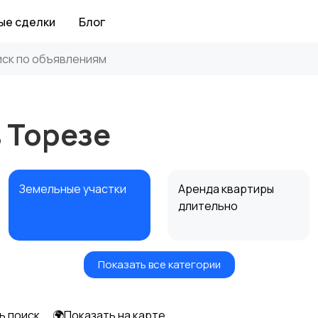
ые сделки
Блог
 Торезе
Земельные участки
Аренда квартиры
длительно
Показать все категории
Аренда дома
Коммерческая
посуточно
недвижимость
ь поиск
🌍Показать на карте