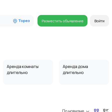
Торез
Разместить объявление
Войти
Аренда комнаты
Аренда дома
длительно
длительно
Прочие строения
Продажа квартиры
По новизне