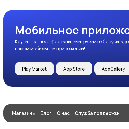
Мобильное приложе
Крутите колесо фортуны, выигрывайте бонусы, удо
нашем мобильном приложении!
Play Market
App Store
AppGallery
Магазины
Блог
О нас
Служба поддержки