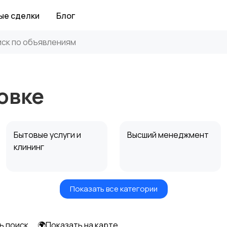
ые сделки
Блог
овке
Бытовые услуги и
Высший менеджмент
клининг
Показать все категории
Информационные
Искусство и
технологии
развлечения
ь поиск
🌍Показать на карте