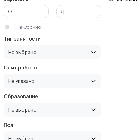
Медицина
Начало карьеры
🔥Срочно
Тип занятости
Производство
Рестораны и
Не выбрано
общепит
Опыт работы
Не указано
Туризм и гостиницы
Управление
недвижимостью
Образование
Не выбрано
Пол
Не выбрано