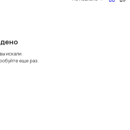
Перевозки, склад,
Продажи
закупки
йдено
Страхование
Строительство и
 вы искали.
ремонт
робуйте еще раз.
Финансы
Юриспруденция