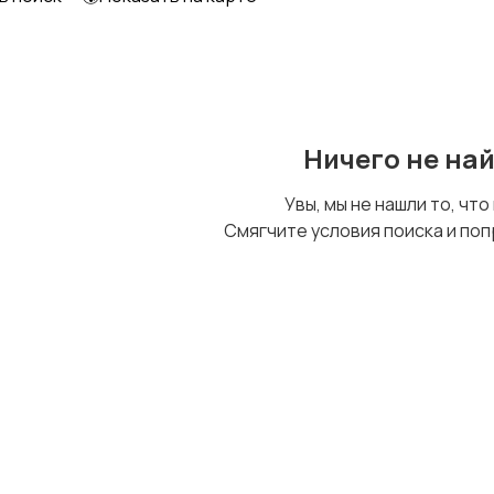
Образование и наука
Офисный персонал
Ничего не на
Сельское хозяйство
Спорт и красота
Увы, мы не нашли то, что
Смягчите условия поиска и поп
Управление
Удаленная работа
персоналом