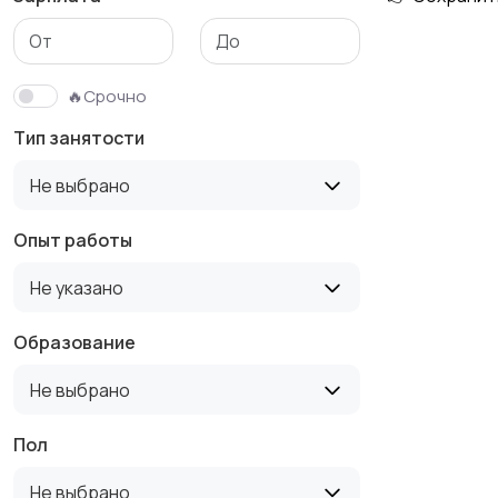
Медицина
Начало карьеры
🔥Срочно
Тип занятости
Производство
Рестораны и
Не выбрано
общепит
Опыт работы
Не указано
Туризм и гостиницы
Управление
недвижимостью
Образование
Не выбрано
Пол
Не выбрано