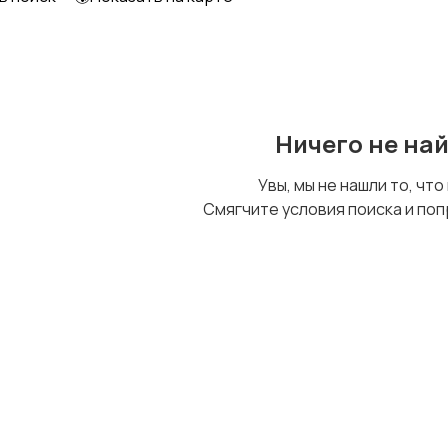
Образование и наука
Офисный персонал
Ничего не на
Сельское хозяйство
Спорт и красота
Увы, мы не нашли то, что
Смягчите условия поиска и поп
Управление
Удаленная работа
персоналом