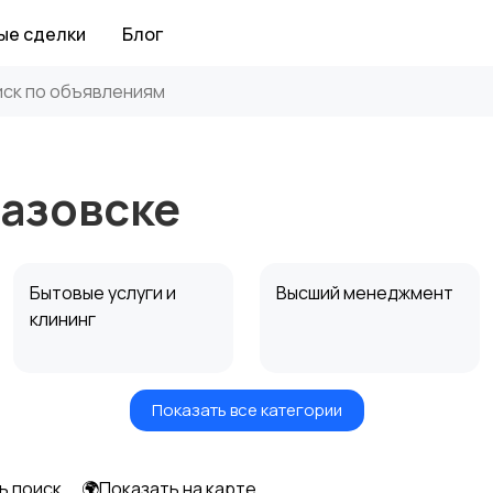
ые сделки
Блог
оазовске
Бытовые услуги и
Высший менеджмент
клининг
Показать все категории
Информационные
Искусство и
технологии
развлечения
ь поиск
🌍Показать на карте