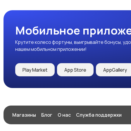
Мобильное приложе
Крутите колесо фортуны, выигрывайте бонусы, удо
нашем мобильном приложении!
Play Market
App Store
AppGallery
Магазины
Блог
О нас
Служба поддержки