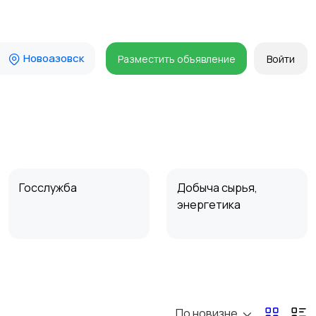
Новоазовск
Разместить объявление
Войти
Госслужба
Добыча сырья,
энергетика
Магазины
Маркетинг и реклама
По новизне