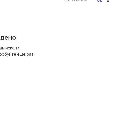
Перевозки, склад,
Продажи
закупки
йдено
Страхование
Строительство и
 вы искали.
ремонт
робуйте еще раз.
Финансы
Юриспруденция