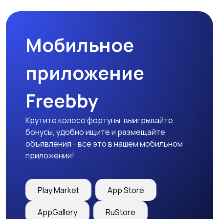
Мобильное
Медицина
Начало карьеры
приложение
Freebby
Образование и наука
Офисный персонал
Крутите колесо фортуны, выигрывайте
бонусы, удобно ищите и размещайте
объявления - все это в нашем мобильном
приложении!
Перевозки, склад,
Продажи
закупки
Play Market
App Store
AppGallery
RuStore