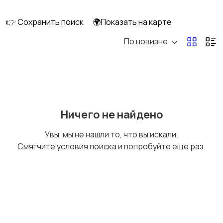
клининг
👉 Сохранить поиск
🌍Показать на карте
По новизне
Госслужба
Добыча сырья,
энергетика
Домашний персонал
Издательства и СМИ
Ничего не найдено
Увы, мы не нашли то, что вы искали.
Смягчите условия поиска и попробуйте еще раз.
Информационные
Искусство и
технологии
развлечения
Магазины
Маркетинг и реклама