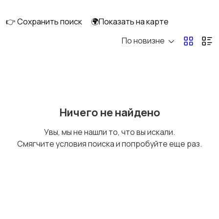
клининг
👉 Сохранить поиск
🌍Показать на карте
По новизне
Госслужба
Добыча сырья,
энергетика
Домашний персонал
Издательства и СМИ
Ничего не найдено
Увы, мы не нашли то, что вы искали.
Смягчите условия поиска и попробуйте еще раз.
Информационные
Искусство и
технологии
развлечения
Магазины
Маркетинг и реклама