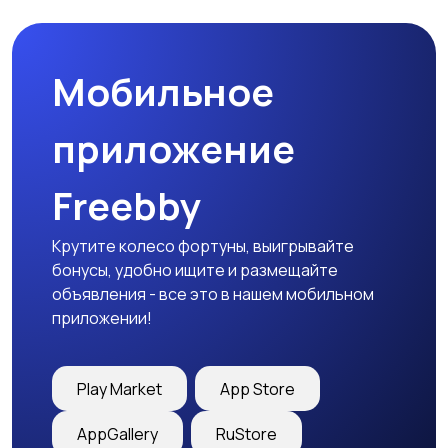
Мобильное
Медицина
Начало карьеры
приложение
Freebby
Образование и наука
Офисный персонал
Крутите колесо фортуны, выигрывайте
бонусы, удобно ищите и размещайте
объявления - все это в нашем мобильном
приложении!
Перевозки, склад,
Продажи
закупки
Play Market
App Store
AppGallery
RuStore