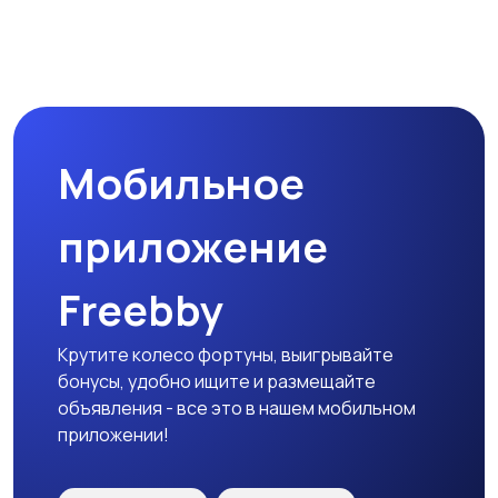
Магазины
Маркетинг и реклама
Мобильное
Медицина
Начало карьеры
приложение
Freebby
Образование и наука
Офисный персонал
Крутите колесо фортуны, выигрывайте
бонусы, удобно ищите и размещайте
объявления - все это в нашем мобильном
приложении!
Перевозки, склад,
Продажи
закупки