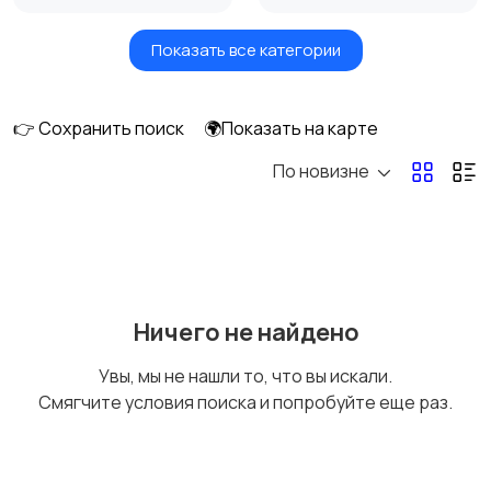
Показать все категории
Бытовые услуги и
Высший менеджмент
клининг
👉 Сохранить поиск
🌍Показать на карте
По новизне
Госслужба
Добыча сырья,
энергетика
Домашний персонал
Издательства и СМИ
Ничего не найдено
Увы, мы не нашли то, что вы искали.
Смягчите условия поиска и попробуйте еще раз.
Информационные
Искусство и
технологии
развлечения