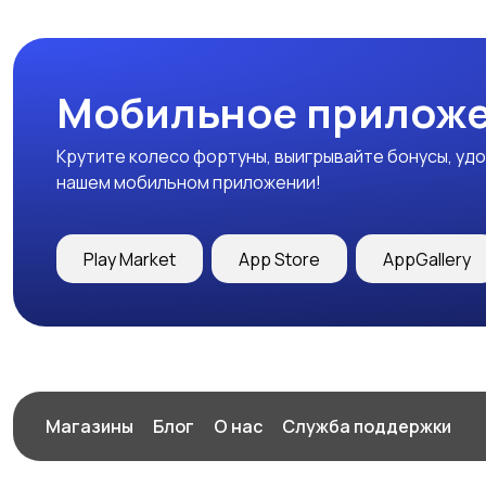
Мобильное приложе
Крутите колесо фортуны, выигрывайте бонусы, удо
нашем мобильном приложении!
Play Market
App Store
AppGallery
Магазины
Блог
О нас
Служба поддержки