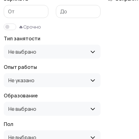
Медицина
Начало карьеры
🔥Срочно
Тип занятости
Производство
Рестораны и
Не выбрано
общепит
Опыт работы
Не указано
Туризм и гостиницы
Управление
недвижимостью
Образование
Не выбрано
Пол
Не выбрано