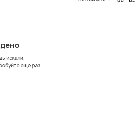
Перевозки, склад,
Продажи
закупки
йдено
Страхование
Строительство и
 вы искали.
ремонт
робуйте еще раз.
Финансы
Юриспруденция