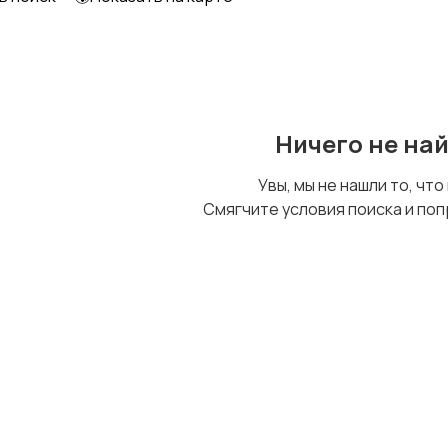
Образование и наука
Офисный персонал
Ничего не на
Сельское хозяйство
Спорт и красота
Увы, мы не нашли то, что
Смягчите условия поиска и поп
Управление
Удаленная работа
персоналом