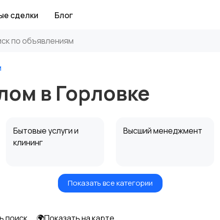
ые сделки
Блог
м
лом в Горловке
Бытовые услуги и
Высший менеджмент
клининг
Показать все категории
Информационные
Искусство и
технологии
развлечения
ь поиск
🌍Показать на карте