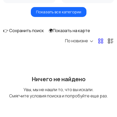
Показать все категории
Бытовые услуги и
Высший менеджмент
клининг
👉 Сохранить поиск
🌍Показать на карте
По новизне
Госслужба
Добыча сырья,
энергетика
Домашний персонал
Издательства и СМИ
Ничего не найдено
Увы, мы не нашли то, что вы искали.
Смягчите условия поиска и попробуйте еще раз.
Информационные
Искусство и
технологии
развлечения