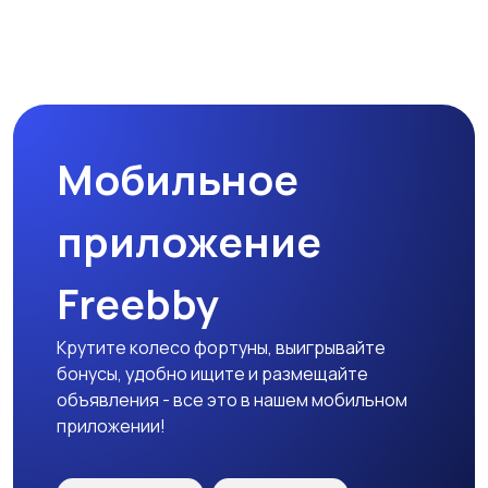
Магазины
Маркетинг и реклама
Мобильное
Медицина
Начало карьеры
приложение
Freebby
Образование и наука
Офисный персонал
Крутите колесо фортуны, выигрывайте
бонусы, удобно ищите и размещайте
объявления - все это в нашем мобильном
приложении!
Перевозки, склад,
Продажи
закупки