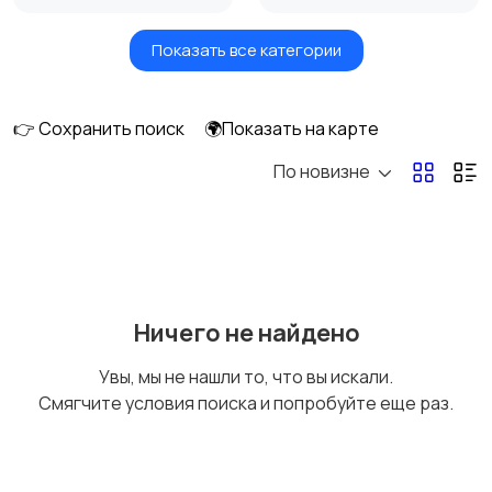
Показать все категории
Бытовые услуги и
Высший менеджмент
клининг
👉 Сохранить поиск
🌍Показать на карте
По новизне
Госслужба
Добыча сырья,
энергетика
Домашний персонал
Издательства и СМИ
Ничего не найдено
Увы, мы не нашли то, что вы искали.
Смягчите условия поиска и попробуйте еще раз.
Информационные
Искусство и
технологии
развлечения