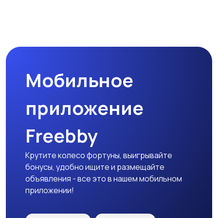
Магазины
Маркетинг и реклама
Мобильное
Медицина
Начало карьеры
приложение
Freebby
Образование и наука
Офисный персонал
Крутите колесо фортуны, выигрывайте
бонусы, удобно ищите и размещайте
объявления - все это в нашем мобильном
приложении!
Перевозки, склад,
Продажи
закупки