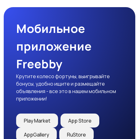
Мобильное
Медицина
Начало карьеры
приложение
Freebby
Образование и наука
Офисный персонал
Крутите колесо фортуны, выигрывайте
бонусы, удобно ищите и размещайте
объявления - все это в нашем мобильном
приложении!
Перевозки, склад,
Продажи
закупки
Play Market
App Store
AppGallery
RuStore