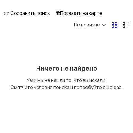
клининг
👉 Сохранить поиск
🌍Показать на карте
По новизне
Госслужба
Добыча сырья,
энергетика
Домашний персонал
Издательства и СМИ
Ничего не найдено
Увы, мы не нашли то, что вы искали.
Смягчите условия поиска и попробуйте еще раз.
Информационные
Искусство и
технологии
развлечения
Магазины
Маркетинг и реклама