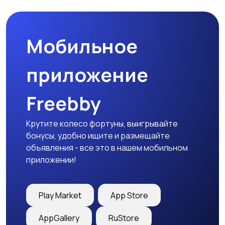
Мобильное
Медицина
Начало карьеры
приложение
Freebby
Образование и наука
Офисный персонал
Крутите колесо фортуны, выигрывайте
бонусы, удобно ищите и размещайте
объявления - все это в нашем мобильном
приложении!
Перевозки, склад,
Продажи
закупки
Play Market
App Store
AppGallery
RuStore