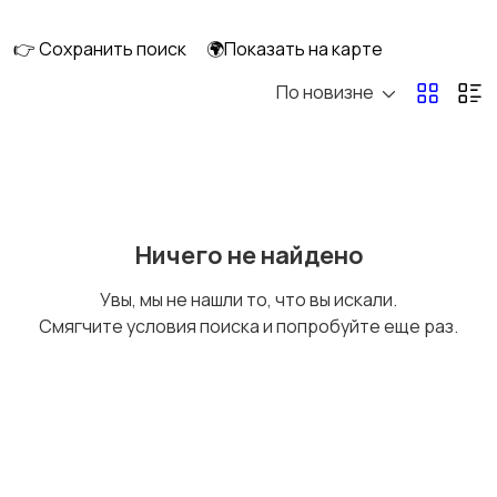
клининг
👉 Сохранить поиск
🌍Показать на карте
По новизне
Госслужба
Добыча сырья,
энергетика
Домашний персонал
Издательства и СМИ
Ничего не найдено
Увы, мы не нашли то, что вы искали.
Смягчите условия поиска и попробуйте еще раз.
Информационные
Искусство и
технологии
развлечения
Магазины
Маркетинг и реклама