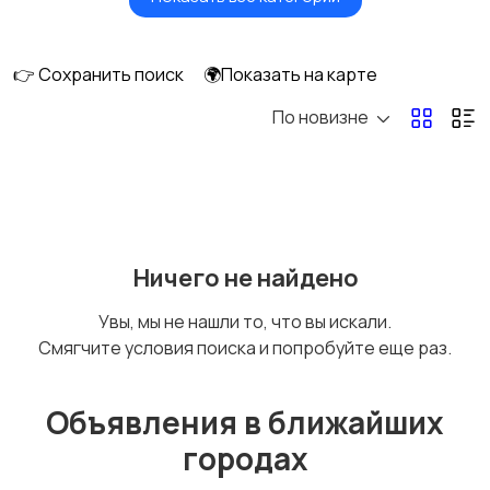
Окна
Отопление и
вентиляция
👉 Сохранить поиск
🌍Показать на карте
По новизне
Потолки
Ручные инструменты
169
Сантехника и
Стройматериалы
Ничего не найдено
водоснабжение
Увы, мы не нашли то, что вы искали.
Смягчите условия поиска и попробуйте еще раз.
Электрика
Электроинструмент
ы
Объявления в ближайших
городах