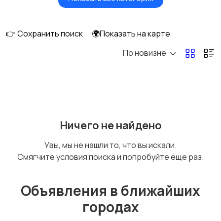
Окна
Отопление и
вентиляция
👉 Сохранить поиск
🌍Показать на карте
По новизне
Потолки
Ручные инструменты
Сантехника и
Стройматериалы
Ничего не найдено
водоснабжение
Увы, мы не нашли то, что вы искали.
Смягчите условия поиска и попробуйте еще раз.
Электрика
Электроинструмент
ы
Объявления в ближайших
городах