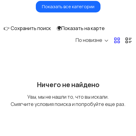
Показать все категории
Водный транспорт
Автобусы и грузовики
👉 Сохранить поиск
🌍Показать на карте
По новизне
Мототехника
Спецтехника
Сельхозтехника
Другой транспорт
Ничего не найдено
Увы, мы не нашли то, что вы искали.
Смягчите условия поиска и попробуйте еще раз.
Прицепы, дома на
Воздушный
колесах
транспорт