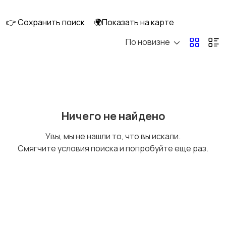
👉 Сохранить поиск
🌍Показать на карте
По новизне
Мототехника
Спецтехника
Сельхозтехника
Другой транспорт
Ничего не найдено
Увы, мы не нашли то, что вы искали.
Смягчите условия поиска и попробуйте еще раз.
Прицепы, дома на
Воздушный
колесах
транспорт