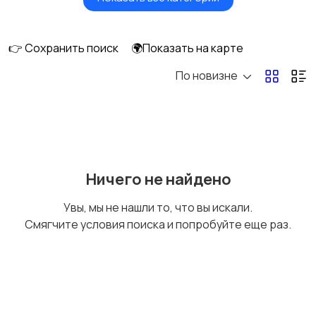
Масла и автохимия
Автоэлектроника и
GPS
👉 Сохранить поиск
🌍Показать на карте
По новизне
Аксессуары и
Аудио и видео
инструменты
27
Противоугонные
Багажные системы и
Ничего не найдено
устройства
фаркопы
Увы, мы не нашли то, что вы искали.
Смягчите условия поиска и попробуйте еще раз.
Мотоэкипировка
Другие запчасти
и аксессуары
2