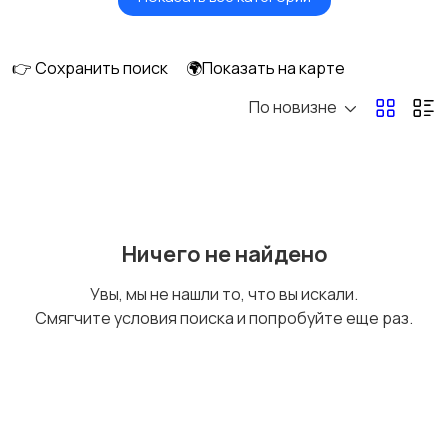
Масла и автохимия
Автоэлектроника и
GPS
👉 Сохранить поиск
🌍Показать на карте
По новизне
Аксессуары и
Аудио и видео
инструменты
Противоугонные
Багажные системы и
Ничего не найдено
устройства
фаркопы
Увы, мы не нашли то, что вы искали.
Смягчите условия поиска и попробуйте еще раз.
Мотоэкипировка
Другие запчасти
и аксессуары