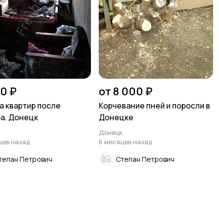
0 ₽
от 8 000 ₽
а квартир после
Корчевание пней и поросли в
а. Донецк
Донецке
к
Донецк
цев назад
6 месяцев назад
тепан Петрович
Степан Петрович