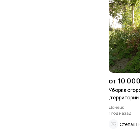
от 10 000
Уборка огор
,территории
Донецк
1 год назад
Степан П