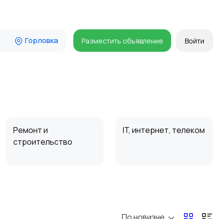
Горловка
Разместить объявление
Войти
Ремонт и
IT, интернет, телеком
строительство
Организация
Фото- и видеосъемка
праздников
По новизне