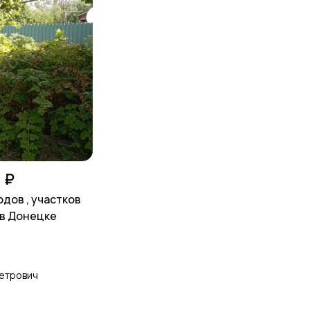
 ₽
одов , участков
 в Донецке
етрович