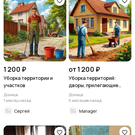
праздников
Изготовление на
Продукты питания и
заказ
доставка еды
Уход за животными
Другое
1 200 ₽
от 1 200 ₽
Уборка территории и
Уборка территорий:
участков
дворы, прилегающие
участки — всё будет
Донецк
Донецк
убрано.
1 месяц назад
5 месяцев назад
Сергей
Manager