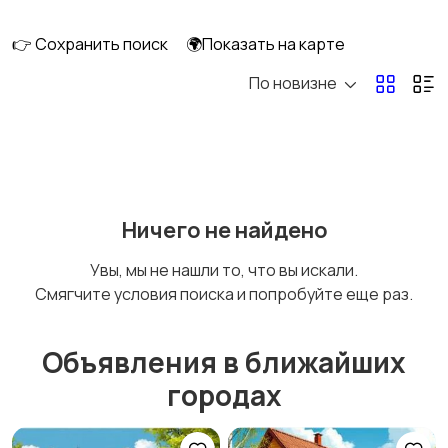
перевозки
👉 Сохранить поиск
🌍Показать на карте
По новизне
Ремонт и
IT, интернет, телеком
строительство
Деловые услуги
Уборка и клининг
Ничего не найдено
Увы, мы не нашли то, что вы искали.
Смягчите условия поиска и попробуйте еще раз.
Автоуслуги
Ремонт техники
Объявления в ближайших
городах
Организация
Фото- и видеосъемка