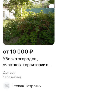
от 10 000 ₽
Уборка огородов ,
участков ,территории в
Донецке
Донецк
1 год назад
Степан Петрович