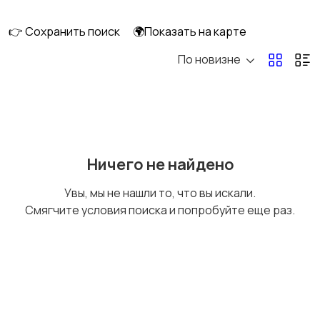
👉 Сохранить поиск
🌍Показать на карте
По новизне
Рыбки
С/х животные
Другие животные
Товары для животных
Ничего не найдено
Увы, мы не нашли то, что вы искали.
Смягчите условия поиска и попробуйте еще раз.
Аквариумистика