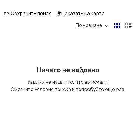
👉 Сохранить поиск
🌍Показать на карте
По новизне
Рыбки
С/х животные
Другие животные
Товары для животных
Ничего не найдено
Увы, мы не нашли то, что вы искали.
Смягчите условия поиска и попробуйте еще раз.
Аквариумистика