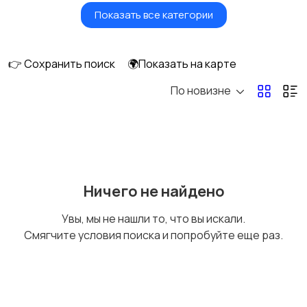
Показать все категории
Птицы
Грызуны
👉 Сохранить поиск
🌍Показать на карте
По новизне
Рыбки
С/х животные
Другие животные
Товары для животных
Ничего не найдено
Увы, мы не нашли то, что вы искали.
Смягчите условия поиска и попробуйте еще раз.
Аквариумистика