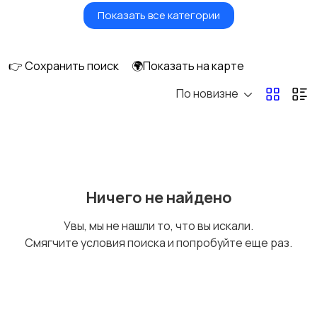
Показать все категории
Птицы
Грызуны
👉 Сохранить поиск
🌍Показать на карте
По новизне
Рыбки
С/х животные
Другие животные
Товары для животных
Ничего не найдено
Увы, мы не нашли то, что вы искали.
Смягчите условия поиска и попробуйте еще раз.
Аквариумистика