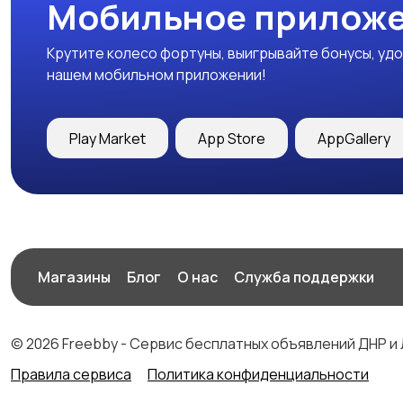
Мобильное приложе
Крутите колесо фортуны, выигрывайте бонусы, удо
нашем мобильном приложении!
Play Market
App Store
AppGallery
Магазины
Блог
О нас
Служба поддержки
© 2026 Freebby - Сервис бесплатных объявлений ДНР и
Правила сервиса
Политика конфиденциальности