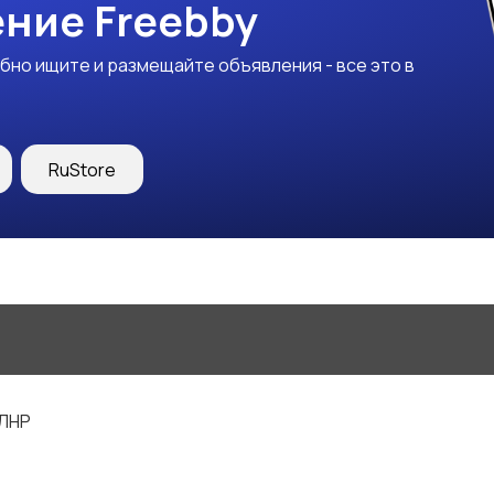
ние Freebby
бно ищите и размещайте объявления - все это в
RuStore
 ЛНР