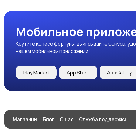
Мобильное приложе
Крутите колесо фортуны, выигрывайте бонусы, удо
нашем мобильном приложении!
Play Market
App Store
AppGallery
Магазины
Блог
О нас
Служба поддержки