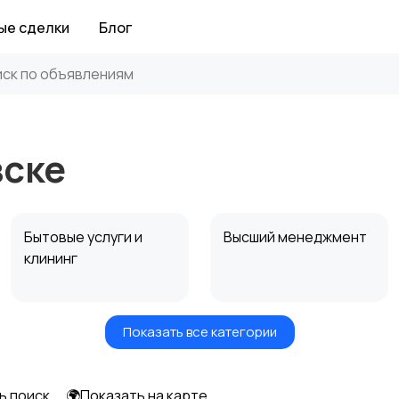
ые сделки
Блог
вске
Бытовые услуги и
Высший менеджмент
клининг
Показать все категории
Информационные
Искусство и
технологии
развлечения
ь поиск
🌍Показать на карте