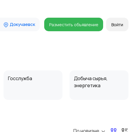
Докучаевск
Разместить объявление
Войти
Госслужба
Добыча сырья,
энергетика
Магазины
Маркетинг и реклама
По новизне