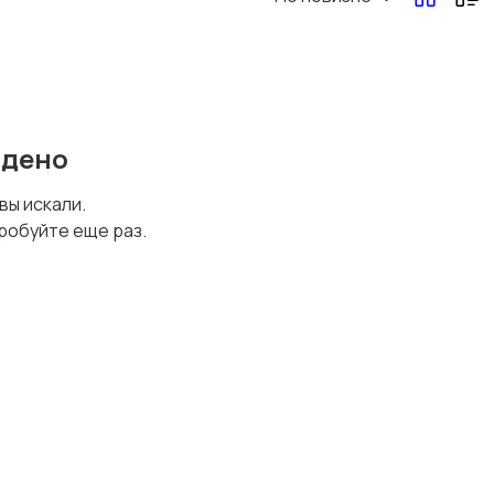
Перевозки, склад,
Продажи
закупки
йдено
Страхование
Строительство и
 вы искали.
ремонт
робуйте еще раз.
Финансы
Юриспруденция