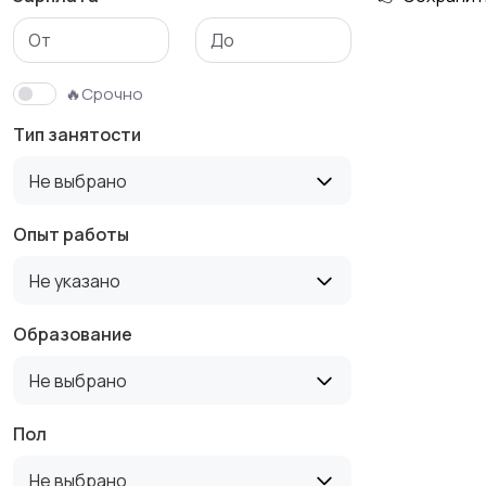
Медицина
Начало карьеры
🔥Срочно
Тип занятости
Производство
Рестораны и
Не выбрано
общепит
Опыт работы
Не указано
Туризм и гостиницы
Управление
недвижимостью
Образование
Не выбрано
Пол
Не выбрано