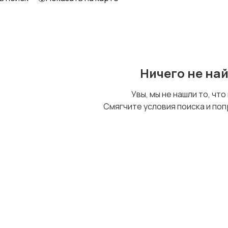
Образование и наука
Офисный персонал
Ничего не на
Сельское хозяйство
Спорт и красота
Увы, мы не нашли то, что
Смягчите условия поиска и поп
Управление
Удаленная работа
персоналом