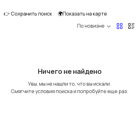
клининг
👉 Сохранить поиск
🌍Показать на карте
По новизне
Госслужба
Добыча сырья,
энергетика
Домашний персонал
Издательства и СМИ
Ничего не найдено
Увы, мы не нашли то, что вы искали.
Смягчите условия поиска и попробуйте еще раз.
Информационные
Искусство и
технологии
развлечения
Магазины
Маркетинг и реклама