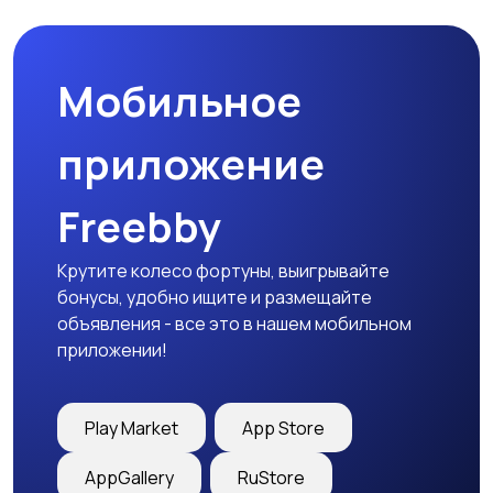
Мобильное
Медицина
Начало карьеры
приложение
Freebby
Образование и наука
Офисный персонал
Крутите колесо фортуны, выигрывайте
бонусы, удобно ищите и размещайте
объявления - все это в нашем мобильном
приложении!
Перевозки, склад,
Продажи
закупки
Play Market
App Store
AppGallery
RuStore