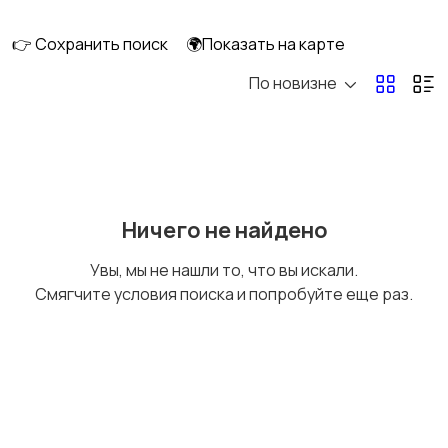
клининг
👉 Сохранить поиск
🌍Показать на карте
По новизне
Госслужба
Добыча сырья,
энергетика
Домашний персонал
Издательства и СМИ
Ничего не найдено
Увы, мы не нашли то, что вы искали.
Смягчите условия поиска и попробуйте еще раз.
Информационные
Искусство и
технологии
развлечения
Магазины
Маркетинг и реклама