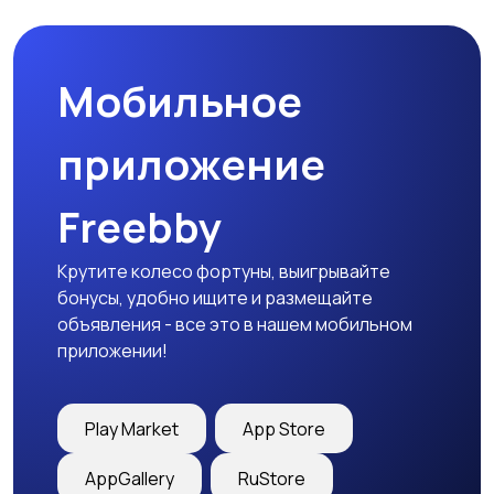
Мобильное
Медицина
Начало карьеры
приложение
Freebby
Образование и наука
Офисный персонал
Крутите колесо фортуны, выигрывайте
бонусы, удобно ищите и размещайте
объявления - все это в нашем мобильном
приложении!
Перевозки, склад,
Продажи
закупки
Play Market
App Store
AppGallery
RuStore