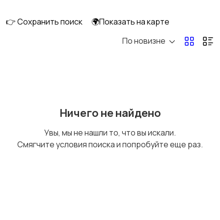
клининг
👉 Сохранить поиск
🌍Показать на карте
По новизне
Госслужба
Добыча сырья,
энергетика
Домашний персонал
Издательства и СМИ
Ничего не найдено
Увы, мы не нашли то, что вы искали.
Смягчите условия поиска и попробуйте еще раз.
Информационные
Искусство и
технологии
развлечения
Магазины
Маркетинг и реклама