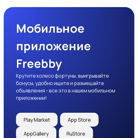
Мобильное
Медицина
Начало карьеры
приложение
Freebby
Образование и наука
Офисный персонал
Крутите колесо фортуны, выигрывайте
бонусы, удобно ищите и размещайте
объявления - все это в нашем мобильном
приложении!
Перевозки, склад,
Продажи
закупки
Play Market
App Store
AppGallery
RuStore