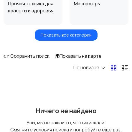
Прочая техника для
Массажеры
красоты и здоровья
Показать все категории
Фены и стайлеры
Напольные весы
👉 Сохранить поиск
🌍Показать на карте
По новизне
Машинки для стрижки
Бритвы и эпиляторы
и триммеры
Ничего не найдено
Увы, мы не нашли то, что вы искали.
Смягчите условия поиска и попробуйте еще раз.