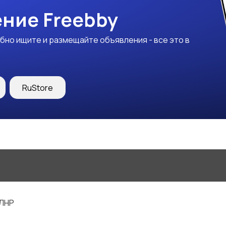
ние Freebby
бно ищите и размещайте объявления - все это в
RuStore
 ЛНР