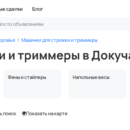
ые сделки
Блог
доровья
Машинки для стрижки и триммеры
и и триммеры в Докуч
Фены и стайлеры
Напольные весы
ь поиск
🌍Показать на карте