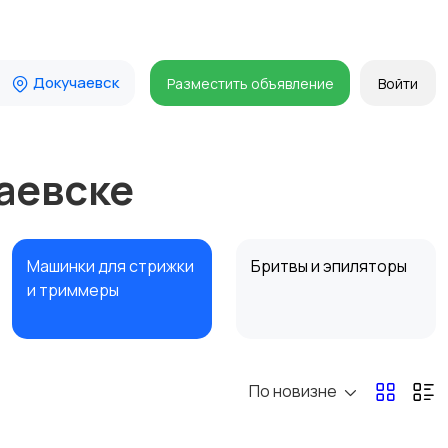
Докучаевск
Разместить объявление
Войти
аевске
Машинки для стрижки
Бритвы и эпиляторы
и триммеры
По новизне