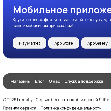
Мобильное приложе
Крутите колесо фортуны, выигрывайте бонусы, удо
нашем мобильном приложении!
Play Market
App Store
AppGallery
Магазины
Блог
О нас
Служба поддержки
© 2026 Freebby - Сервис бесплатных объявлений ДНР и
Правила сервиса
Политика конфиденциальности