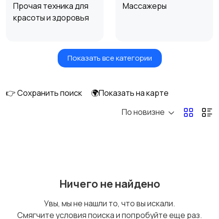
Прочая техника для
Массажеры
красоты и здоровья
Показать все категории
Фены и стайлеры
Напольные весы
👉 Сохранить поиск
🌍Показать на карте
По новизне
Машинки для стрижки
Бритвы и эпиляторы
и триммеры
Ничего не найдено
Увы, мы не нашли то, что вы искали.
Смягчите условия поиска и попробуйте еще раз.