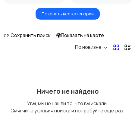
Показать все категории
Видеонаблюдение
Объективы
👉 Сохранить поиск
🌍Показать на карте
По новизне
Фотовспышки
Аксессуары
Штативы и
Студийное
Ничего не найдено
стабилизаторы
оборудование
Увы, мы не нашли то, что вы искали.
Смягчите условия поиска и попробуйте еще раз.
Цифровые
Компактные
фоторамки
фотопринтеры