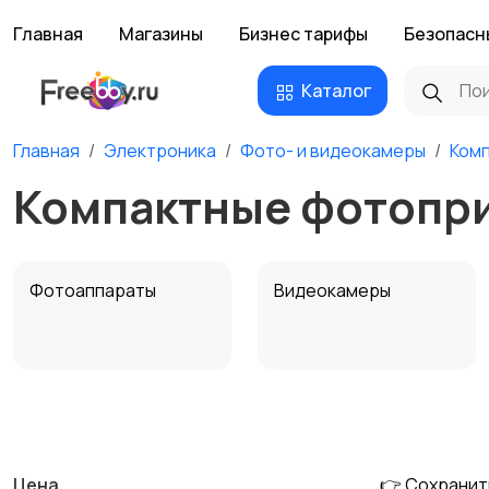
Главная
Магазины
Бизнес тарифы
Безопасн
Каталог
Главная
Электроника
Фото- и видеокамеры
Ком
Компактные фотопр
Фотоаппараты
Видеокамеры
Штативы и
Студийное
стабилизаторы
оборудование
Цена
👉 Сохранит