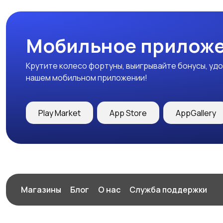
Мобильное приложе
Крутите колесо фортуны, выигрывайте бонусы, удо
нашем мобильном приложении!
Play Market
App Store
AppGallery
Магазины
Блог
О нас
Служба поддержки