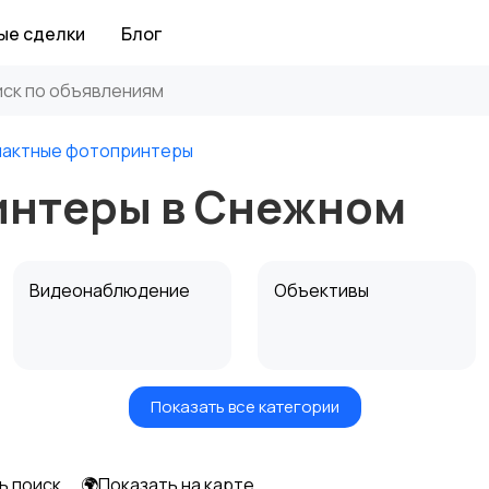
ые сделки
Блог
пактные фотопринтеры
интеры в Снежном
Видеонаблюдение
Объективы
Показать все категории
Цифровые
Компактные
фоторамки
фотопринтеры
ь поиск
🌍Показать на карте