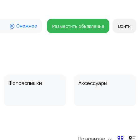
Снежное
Разместить объявление
Войти
Фотовспышки
Аксессуары
Бинокли и
оптические приборы
По новизне