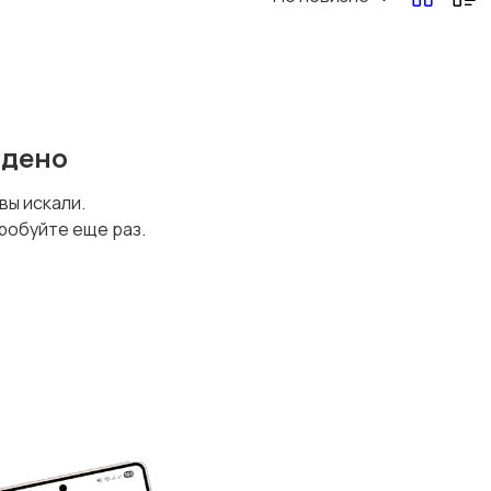
йдено
 вы искали.
робуйте еще раз.