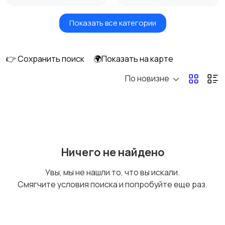
Показать все категории
Видеонаблюдение
Объективы
👉 Сохранить поиск
🌍Показать на карте
По новизне
Фотовспышки
Аксессуары
Штативы и
Студийное
Ничего не найдено
стабилизаторы
оборудование
Увы, мы не нашли то, что вы искали.
Смягчите условия поиска и попробуйте еще раз.
Цифровые
Компактные
фоторамки
фотопринтеры