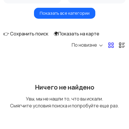
Показать все категории
Мониторы
Клавиатуры и мыши
👉 Сохранить поиск
🌍Показать на карте
По новизне
Оргтехника и
Сетевое
расходники
оборудование
Мультимедиа
Накопители данных и
Ничего не найдено
картридеры
Увы, мы не нашли то, что вы искали.
Смягчите условия поиска и попробуйте еще раз.
Программное
Рули, джойстики,
обеспечение
геймпады